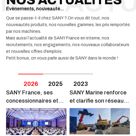
NOS ACTUALITÉS
Évènements, nouveauté...
Que se passe-t-il chez SANY ? On vous dit tout, nos
nouveautés produits, nos nouvelles gammes, les prix remportés
par nos machines.
Mais aussi l’actualité de SANY France en interne, nos
recrutements, nos engagements, nos nouveaux collaborateurs
et nouvelles offres d’emplois.
Petit bonus, on vous parle aussi de SANY dans le monde !
2026
2025
2023
SANY France, ses
SANY Marine renforce
D
concessionnaires et
et clarifie son réseau
d
ses clients au SANY
de distribution en
é
EURO Summit 2026 !
France
S
c
c