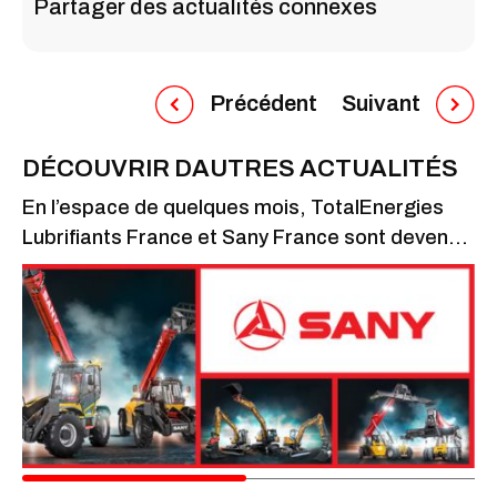
Partager des actualités connexes
Précédent
Suivant
DÉCOUVRIR DAUTRES ACTUALITÉS
En l’espace de quelques mois, TotalEnergies
D
Lubrifiants France et Sany France sont devenus
é
de vrais partenaires
l