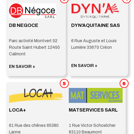
DB NEGOCE
DYN'AQUITAINE SAS
Parc activité Montvert 52
6 Rue Auguste et Louis
Route Saint Hubert 12450
Lumière 33670 Créon
Calmont
EN SAVOIR +
EN SAVOIR +
5
6
LOCA+
MATSERVICES SARL
61 Rue des chênes 65380
1 Rue Victor Schoelcher
Lanne
63110 Beaumont