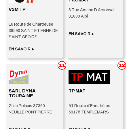
V3M TP
8 Rue Arsene D Arsonval
81000 Albi
16 Route de Chartreuse
38590 SAINT ETIENNE DE
EN SAVOIR +
SAINT GEOIRS
EN SAVOIR +
11
12
SARL DYNA
TP MAT
TOURAINE
ZI de Polaxis 37360
41 Route d’Ennetières -
NEUILLE PONT PIERRE
59175 TEMPLEMARS