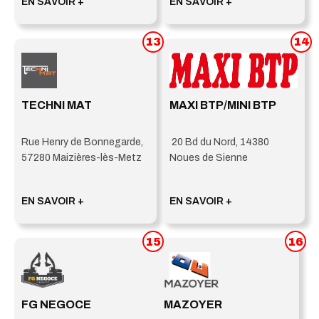
EN SAVOIR +
EN SAVOIR +
13
14
TECHNI MAT
MAXI BTP/MINI BTP
Rue Henry de Bonnegarde,
20 Bd du Nord, 14380
57280 Maizières-lès-Metz
Noues de Sienne
EN SAVOIR +
EN SAVOIR +
15
16
FG NEGOCE
MAZOYER