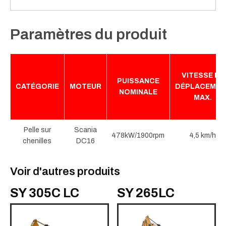
Paramètres du produit
VITESSE DE
PUISSANCE
CATÉGORIE
MOTEUR
DÉPLACEMEN
NOMINALE
MAX.
Pelle sur
Scania
478kW/1900rpm
4,5 km/h
chenilles
DC16
Voir d'autres produits
SY 305C LC
SY 265LC