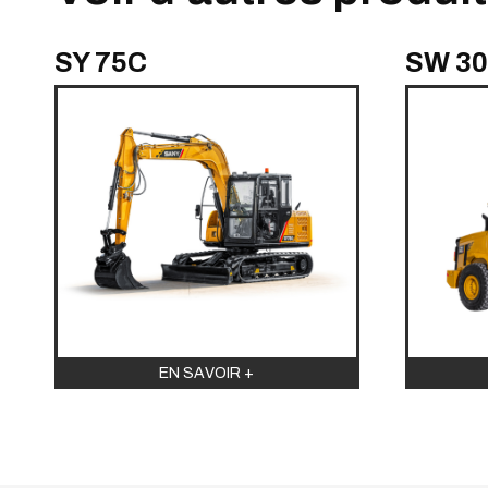
SY 75C
SW 3
EN SAVOIR +