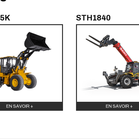
05K
STH1840
EN SAVOIR +
EN SAVOIR +