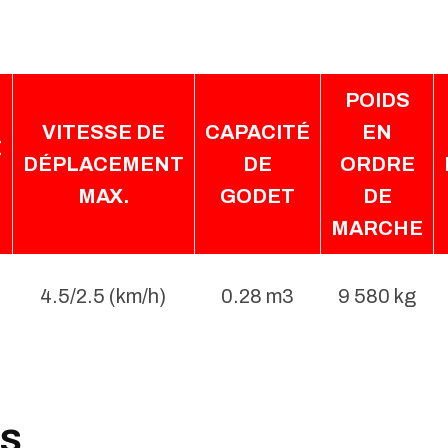
POIDS
VITESSE DE
CAPACITÉ
EN
E
DÉPLACEMENT
DE
ORDRE
MAX.
GODET
DE
MARCHE
4.5/2.5 (km/h)
0.28 m3
9 580 kg
ts