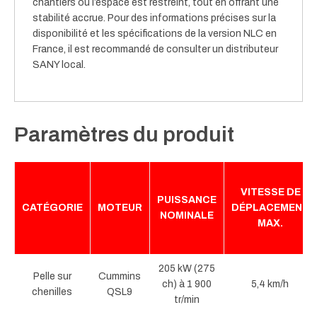
chantiers où l’espace est restreint, tout en offrant une
stabilité accrue.
Pour des informations précises sur la
disponibilité et les spécifications de la version NLC en
France, il est recommandé de consulter un distributeur
SANY local.
Paramètres du produit
VITESSE DE
PUISSANCE
CATÉGORIE
MOTEUR
DÉPLACEMENT
NOMINALE
MAX.
205 kW (275
Pelle sur
Cummins
ch) à 1 900
5,4 km/h
chenilles
QSL9
tr/min