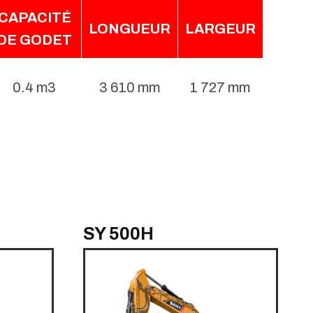
CAPACITÉ
LONGUEUR
LARGEUR
DE GODET
0.4 m3
3 610 mm
1 727 mm
SY 500H