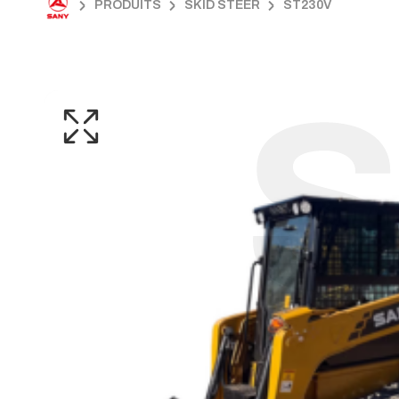
PRODUITS
SKID STEER
ST230V