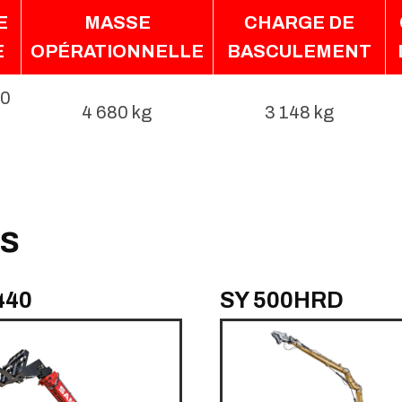
E
MASSE
CHARGE DE
E
OPÉRATIONNELLE
BASCULEMENT
00
4 680 kg
3 148 kg
ts
440
SY 500HRD